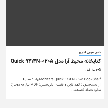
دکوراسیون اداری
کتابخانه محیط آرا مدل Quick 9414N-0205
6 سال قبل
Mohitara Quick 9414N-0205 BookShelfبرند : محیط
آرادسته‌بندی : کمد فایل و قفسه اداریجنس: MDF نیاز به مونتاژ:
ندارد تعداد قفسه:...