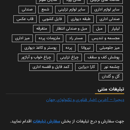
ساعت های تزئینی
سالی وود
سایان هوم
سایر لوازم اداری
سایر لوازم تزئینی
شمع
صندلی
صندلی اداری
طبقه دیواری
فایل کشویی
قاب عکس
لیلپار
مبل
مبل و صندلی انتظار
متفرقه
مجسمه و تندیس
مستر راد
ملزومات پرده
میز اداری
میز جلومبلی
نیروانا
پرده
پوستر و کاغذ دیواری
پوشش کف و سقف
چراغ تزئینی
چراغ خواب و آباژور
چشمه نور
کارا دیزاین
کمد فایل و قفسه اداری
گل و گلدان
تبلیغات متنی
دیجیزا – آخرین اخبار فناوری و تکنولوژی جهان
جهت سفارش و درج تبلیغات از بخش
سفارش تبلیغات
اقدام نمایید.