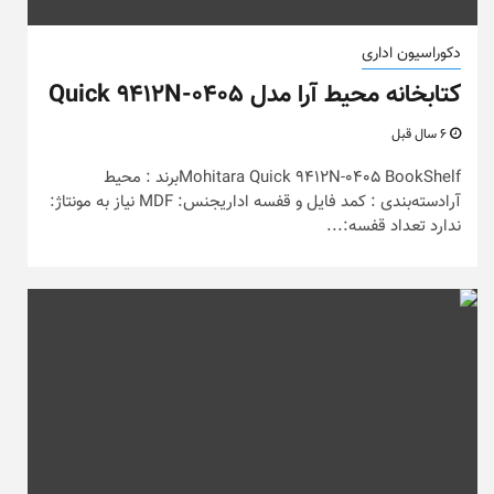
دکوراسیون اداری
کتابخانه محیط آرا مدل Quick 9412N-0405
6 سال قبل
Mohitara Quick 9412N-0405 BookShelfبرند : محیط
آرادسته‌بندی : کمد فایل و قفسه اداریجنس: MDF نیاز به مونتاژ:
ندارد تعداد قفسه:...