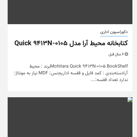
دکوراسیون اداری
کتابخانه محیط آرا مدل Quick 9413N-0105
6 سال قبل
Mohitara Quick 9413N-0105 BookShelfبرند : محیط
آرادسته‌بندی : کمد فایل و قفسه اداریجنس: MDF نیاز به مونتاژ:
ندارد تعداد قفسه:...