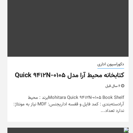
دکوراسیون اداری
کتابخانه محیط آرا مدل Quick 9412N-0105
6 سال قبل
Mohitara Quick 9412N-0105 Book Shelfبرند : محیط
آرادسته‌بندی : کمد فایل و قفسه اداریجنس: MDF نیاز به مونتاژ:
ندارد تعداد...