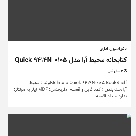
دکوراسیون اداری
کتابخانه محیط آرا مدل Quick 9414N-0105
6 سال قبل
Mohitara Quick 9414N-0105 BookShelfبرند : محیط
آرادسته‌بندی : کمد فایل و قفسه اداریجنس: MDF نیاز به مونتاژ:
ندارد تعداد قفسه:...