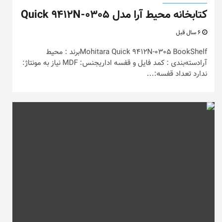
کتابخانه محیط آرا مدل Quick 9412N-0305
6 سال قبل
Mohitara Quick 9412N-0305 BookShelfبرند : محیط
آرادسته‌بندی : کمد فایل و قفسه اداریجنس: MDF نیاز به مونتاژ:
ندارد تعداد قفسه:...