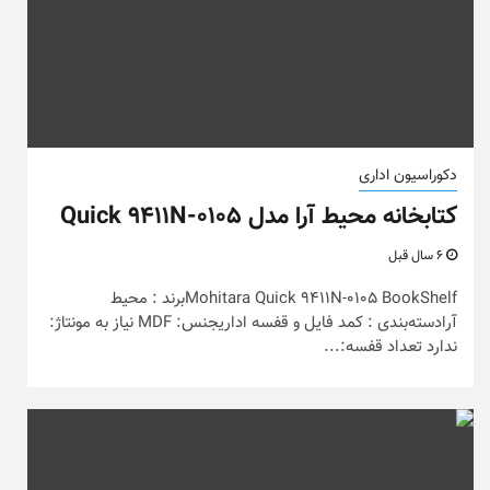
دکوراسیون اداری
کتابخانه محیط آرا مدل Quick 9411N-0105
6 سال قبل
Mohitara Quick 9411N-0105 BookShelfبرند : محیط
آرادسته‌بندی : کمد فایل و قفسه اداریجنس: MDF نیاز به مونتاژ:
ندارد تعداد قفسه:...