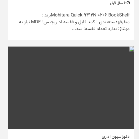
6 سال قبل
Mohitara Quick 9412N-0206 BookShelfبرند :
متفرقهدسته‌بندی : کمد فایل و قفسه اداریجنس: MDF نیاز به
مونتاژ: ندارد تعداد قفسه: سه...
دکوراسیون اداری