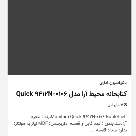
دکوراسیون اداری
کتابخانه محیط آرا مدل Quick 9412N-0106
6 سال قبل
Mohitara Quick 9412N-0106 BookShelfبرند : محیط
آرادسته‌بندی : کمد فایل و قفسه اداریجنس: MDF نیاز به مونتاژ:
ندارد تعداد قفسه:...