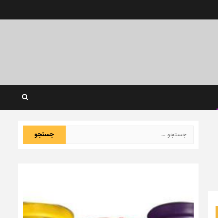
جستجو
برای: