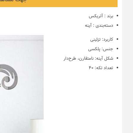
برند
:
آتریکس
دسته‌بندی
:
آینه
کاربرد:
تزئینی
جنس:
پلکسی
شکل آینه:
نامتقارن، طرح‌دار
تعداد تکه:
۴۰
نکات و ترفندها
دکوراسیون مدر
های ایرانی
6 سال قبل