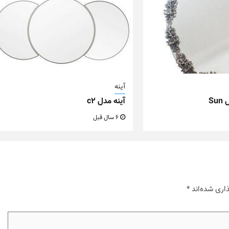
آینه
Su
آینه مدل c2
6 سال قبل
اری شده‌اند
*