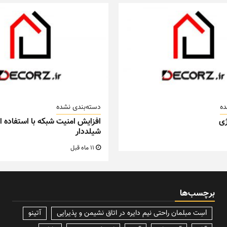
ده
دسته‌بندی نشده
ی
افزایش امنیت شبکه با استفاده از
شیلددار
11 ماه قبل
برچسب‌ها
lسِت مبلمان راحتی نیم دایره در اتاق نشیمن و پذیرایی
آتینو