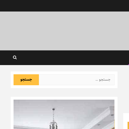
جستجو
برای: