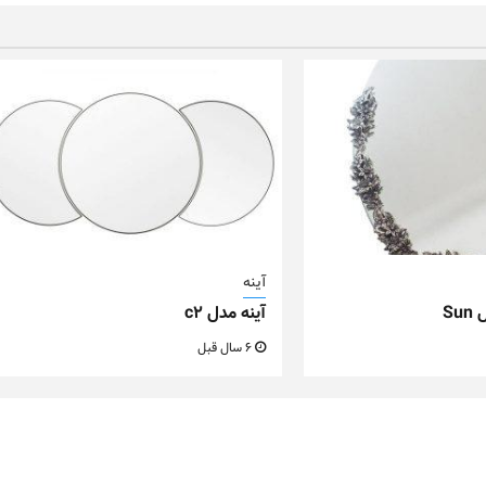
آینه
Su
آینه مدل c2
6 سال قبل