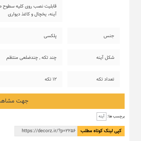
قابلیت نصب روی کلیه سطوح صاف
آینه، یخچال و کاغذ دیواری
جنس
پلکسی
شکل آینه
چند تکه
,
چندضلعی منتظم
تعداد تکه
۱۲ تکه
جهت مشاهده
آینه
برچسب ها:
کپی لینک کوتاه مطلب