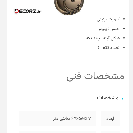
کاربرد:
تزئینی
جنس:
پلیمر
شکل آینه:
چند تکه
تعداد تکه:
۶
مشخصات فنی
مشخصات
ابعاد
۶۷x55x67 سانتی متر