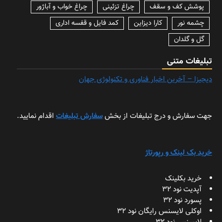
پوشش کف و سقف
چراغ تزئینی
چراغ خواب و آباژور
چشمه نور
کارا دیزاین
کمد فایل و قفسه اداری
گل و گلدان
تبلیغات متنی
دیجیزا – آخرین اخبار فناوری و تکنولوژی جهان
جهت سفارش و درج تبلیغات از بخش
سفارش تبلیغات
اقدام نمایید.
خرید بک لینک و رپورتاژ
خرید بکلینک
آپدیت نود 32
پسورد نود 32
اوکلی لایسنس رایگان نود 32