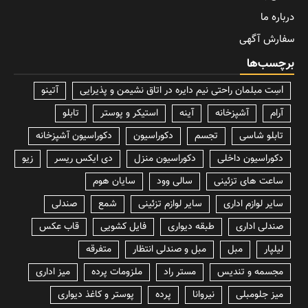
درباره ما
سفارش آگهی
برچسب‌ها
lسِت مبلمان راحتی نیم دایره در اتاق نشیمن و پذیرایی
آتینو
آرام
آشپزخانه
آینه
استیکر و پوستر
تابلو
تابلو شاسی
تجسم
دکوراسیون
دکوراسیون آشپزخانه
دکوراسیون داخلی
دکوراسیون منزل
دی ایکس ریسر
زیو
ساعت های تزئینی
سالی وود
سایان هوم
سایر لوازم اداری
سایر لوازم تزئینی
شمع
صندلی
صندلی اداری
طبقه دیواری
فایل کشویی
قاب عکس
لیلپار
مبل
مبل و صندلی انتظار
متفرقه
مجسمه و تندیس
مستر راد
ملزومات پرده
میز اداری
میز جلومبلی
نیروانا
پرده
پوستر و کاغذ دیواری