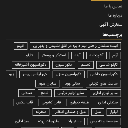
تماس با ما
درباره ما
سفارش آگهی
برچسب‌ها
lسِت مبلمان راحتی نیم دایره در اتاق نشیمن و پذیرایی
آتینو
آرام
آشپزخانه
آینه
استیکر و پوستر
تابلو
تابلو شاسی
تجسم
دکوراسیون
دکوراسیون آشپزخانه
دکوراسیون داخلی
دکوراسیون منزل
دی ایکس ریسر
زیو
ساعت های تزئینی
سالی وود
سایان هوم
سایر لوازم اداری
سایر لوازم تزئینی
شمع
صندلی
صندلی اداری
طبقه دیواری
فایل کشویی
قاب عکس
لیلپار
مبل
مبل و صندلی انتظار
متفرقه
مجسمه و تندیس
مستر راد
ملزومات پرده
میز اداری