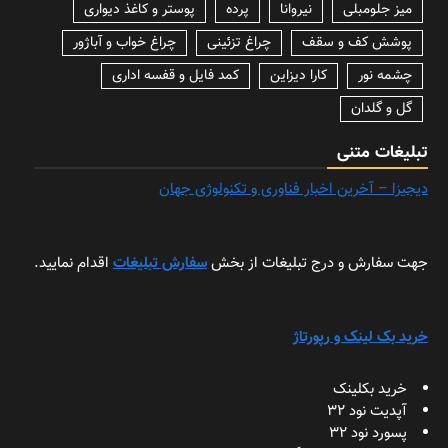
میز جلومبلی
نیروانا
پرده
پوستر و کاغذ دیواری
پوشش کف و سقف
چراغ تزئینی
چراغ خواب و آباژور
چشمه نور
کارا دیزاین
کمد فایل و قفسه اداری
گل و گلدان
تبلیغات متنی
دیجیزا – آخرین اخبار فناوری و تکنولوژی جهان
جهت سفارش و درج تبلیغات از بخش
سفارش تبلیغات
اقدام نمایید.
خرید بک لینک و رپورتاژ
خرید بکلینک
آپدیت نود 32
پسورد نود 32