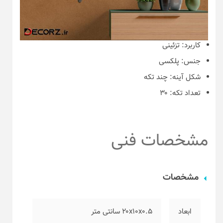
کاربرد:
تزئینی
جنس:
پلکسی
شکل آینه:
چند تکه
تعداد تکه:
۳۰
مشخصات فنی
مشخصات
ابعاد
۲۰x10x0.5 سانتی متر