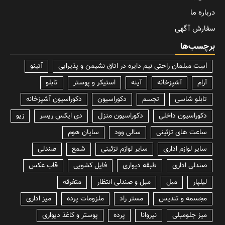
درباره ما
سفارش آگهی
برچسب‌ها
lسِت مبلمان راحتی نیم دایره در اتاق نشیمن و پذیرایی
آتینو
آرام
آشپزخانه
آینه
استیکر و پوستر
تابلو
تابلو شاسی
تجسم
دکوراسیون
دکوراسیون آشپزخانه
دکوراسیون داخلی
دکوراسیون منزل
دی ایکس ریسر
زیو
ساعت های تزئینی
سالی وود
سایان هوم
سایر لوازم اداری
سایر لوازم تزئینی
شمع
صندلی
صندلی اداری
طبقه دیواری
فایل کشویی
قاب عکس
لیلپار
مبل
مبل و صندلی انتظار
متفرقه
مجسمه و تندیس
مستر راد
ملزومات پرده
میز اداری
میز جلومبلی
نیروانا
پرده
پوستر و کاغذ دیواری