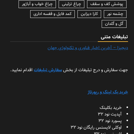
پوشش کف و سقف
چراغ تزئینی
چراغ خواب و آباژور
چشمه نور
کارا دیزاین
کمد فایل و قفسه اداری
گل و گلدان
تبلیغات متنی
دیجیزا – آخرین اخبار فناوری و تکنولوژی جهان
جهت سفارش و درج تبلیغات از بخش
سفارش تبلیغات
اقدام نمایید.
خرید بک لینک و رپورتاژ
خرید بکلینک
آپدیت نود 32
پسورد نود 32
اوکلی لایسنس رایگان نود 32