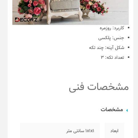
کاربرد:
روزمره
جنس:
پلکسی
شکل آینه:
چند تکه
تعداد تکه:
۳
مشخصات فنی
مشخصات
ابعاد
۱x1x1 سانتی متر