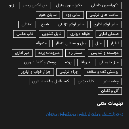
دکوراسیون داخلی
دکوراسیون منزل
دی ایکس ریسر
زیو
ساعت های تزئینی
سالی وود
سایان هوم
سایر لوازم اداری
سایر لوازم تزئینی
شمع
صندلی
صندلی اداری
طبقه دیواری
فایل کشویی
قاب عکس
لیلپار
مبل
مبل و صندلی انتظار
متفرقه
مجسمه و تندیس
مستر راد
ملزومات پرده
میز اداری
میز جلومبلی
نیروانا
پرده
پوستر و کاغذ دیواری
پوشش کف و سقف
چراغ تزئینی
چراغ خواب و آباژور
چشمه نور
کارا دیزاین
کمد فایل و قفسه اداری
گل و گلدان
تبلیغات متنی
دیجیزا – آخرین اخبار فناوری و تکنولوژی جهان