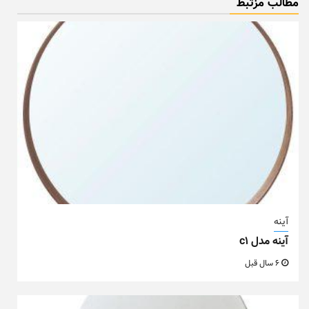
مطالب مزتبط
آینه
آینه مدل c1
6 سال قبل