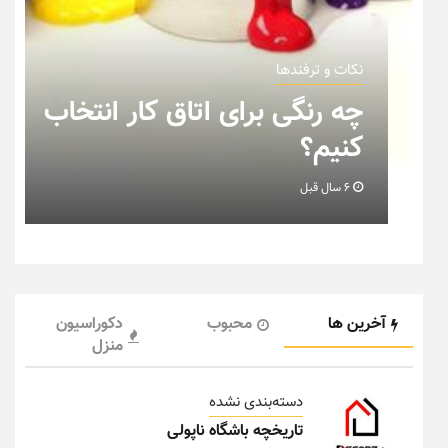
نکات و ترفندها
نکات
چه رنگی برای اتاق کار انتخاب
نک
کنیم؟
خا
6 سال قبل
6 سال قبل
آخرین ها
محبوب
دکوراسیون
منزل
دسته‌بندی نشده
تاریخچه باشگاه ناپولی