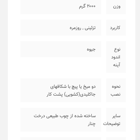
وزن
۲۰۰۰ گرم
کاربرد
تزئینی
,
روزمره
نوع
جیوه
اندود
آینه
نحوه
دو میخ یا پیچ با شکافهای
نصب
جاکلیدی(کشویی) پشت کار
سایر
ساخته شده از چوب طبیعی درخت
توضیحات
چنار