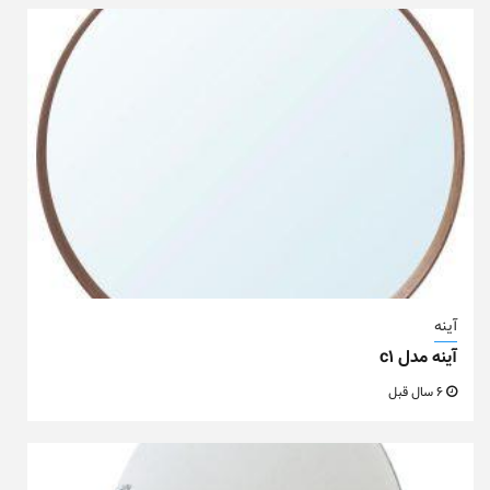
آینه
آینه مدل c1
6 سال قبل