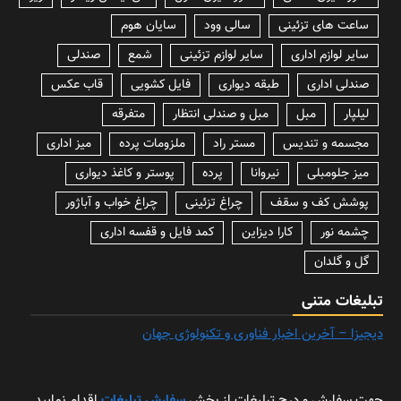
ساعت های تزئینی
سالی وود
سایان هوم
سایر لوازم اداری
سایر لوازم تزئینی
شمع
صندلی
صندلی اداری
طبقه دیواری
فایل کشویی
قاب عکس
لیلپار
مبل
مبل و صندلی انتظار
متفرقه
مجسمه و تندیس
مستر راد
ملزومات پرده
میز اداری
میز جلومبلی
نیروانا
پرده
پوستر و کاغذ دیواری
پوشش کف و سقف
چراغ تزئینی
چراغ خواب و آباژور
چشمه نور
کارا دیزاین
کمد فایل و قفسه اداری
گل و گلدان
تبلیغات متنی
دیجیزا – آخرین اخبار فناوری و تکنولوژی جهان
جهت سفارش و درج تبلیغات از بخش
سفارش تبلیغات
اقدام نمایید.