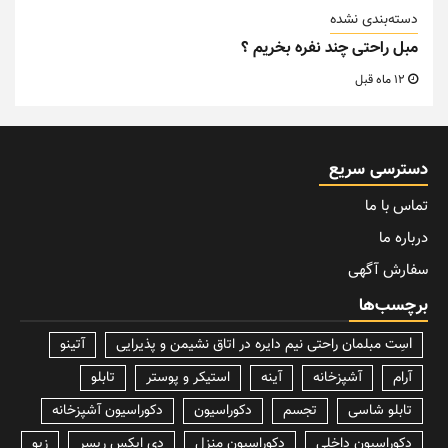
دسته‌بندی نشده
مبل راحتی چند نفره بخریم ؟
12 ماه قبل
دسترسی سریع
تماس با ما
درباره ما
سفارش آگهی
برچسب‌ها
lسِت مبلمان راحتی نیم دایره در اتاق نشیمن و پذیرایی
آتینو
آرام
آشپزخانه
آینه
استیکر و پوستر
تابلو
تابلو شاسی
تجسم
دکوراسیون
دکوراسیون آشپزخانه
دکوراسیون داخلی
دکوراسیون منزل
دی ایکس ریسر
زیو