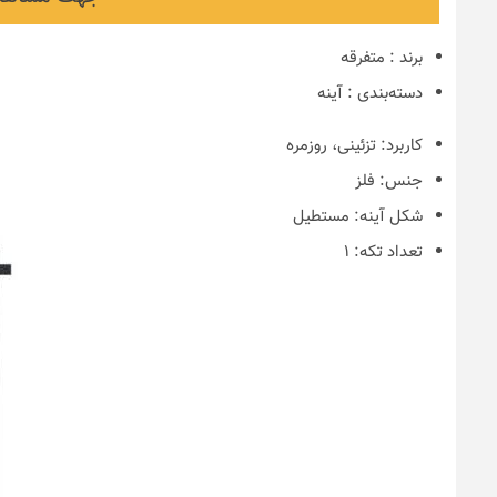
برند
:
متفرقه
دسته‌بندی
:
آینه
کاربرد:
تزئینی، روزمره
جنس:
فلز
شکل آینه:
مستطیل
تعداد تکه:
۱
نکات و ترفندها
دکوراسیون مدر
های ایرانی
6 سال قبل