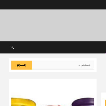
جستجو
برای: