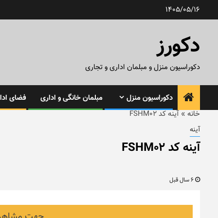
رش
1405/05/16
ه
حتوا
دکورز
دکوراسیون منزل و مبلمان اداری و تجاری
دکوراسیون منزل
مبلمان خانگی و اداری
فضای ادار
خانه
»
آینه کد FSHM02
آینه
آینه کد FSHM02
6 سال قبل
جهت مشاهده