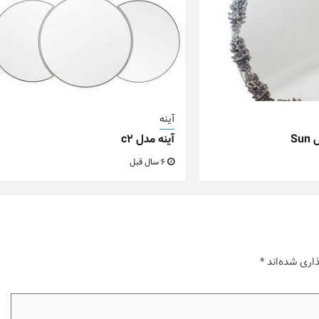
آینه
Su
آینه مدل c2
6 سال قبل
اری شده‌اند
*