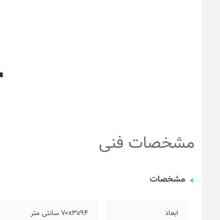
مشخصات فنی
مشخصات
ابعاد
۷۰x3x94 سانتی متر