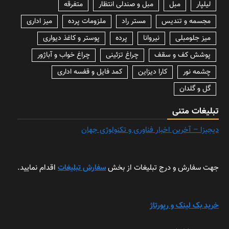
لیلپار
مبل
مبل و صندلی انتظار
متفرقه
مجسمه و تندیس
مستر راد
ملزومات پرده
میز اداری
میز جلومبلی
نیروانا
پرده
پوستر و کاغذ دیواری
پوشش کف و سقف
چراغ تزئینی
چراغ خواب و آباژور
چشمه نور
کارا دیزاین
کمد فایل و قفسه اداری
گل و گلدان
تبلیغات متنی
دیجیزا – آخرین اخبار فناوری و تکنولوژی جهان
جهت سفارش و درج تبلیغات از بخش
سفارش تبلیغات
اقدام نمایید.
خرید بک لینک و رپورتاژ