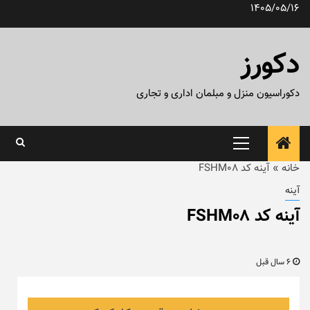
رش
1405/05/16
ه
حتوا
دکورز
دکوراسیون منزل و مبلمان اداری و تجاری
منوی
اصلی
خانه
»
آینه کد FSHM08
آینه
آینه کد FSHM08
6 سال قبل