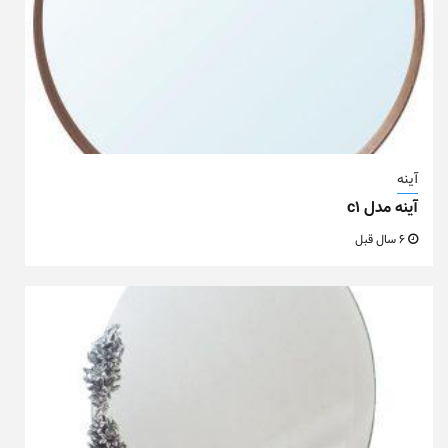
آینه
آینه مدل c1
6 سال قبل