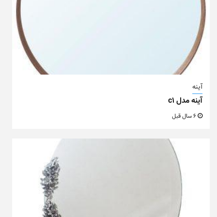
آینه
آینه مدل c1
6 سال قبل