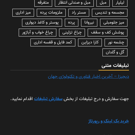
لیلپار
مبل
مبل و صندلی انتظار
متفرقه
مجسمه و تندیس
مستر راد
ملزومات پرده
میز اداری
میز جلومبلی
نیروانا
پرده
پوستر و کاغذ دیواری
پوشش کف و سقف
چراغ تزئینی
چراغ خواب و آباژور
چشمه نور
کارا دیزاین
کمد فایل و قفسه اداری
گل و گلدان
تبلیغات متنی
دیجیزا – آخرین اخبار فناوری و تکنولوژی جهان
جهت سفارش و درج تبلیغات از بخش
سفارش تبلیغات
اقدام نمایید.
خرید بک لینک و رپورتاژ