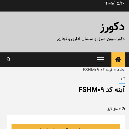
رش
1405/05/16
ه
حتوا
دکورز
دکوراسیون منزل و مبلمان اداری و تجاری
منوی
اصلی
خانه
»
آینه کد FSHM09
آینه
آینه کد FSHM09
6 سال قبل