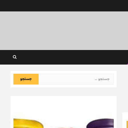
جستجو
برای: