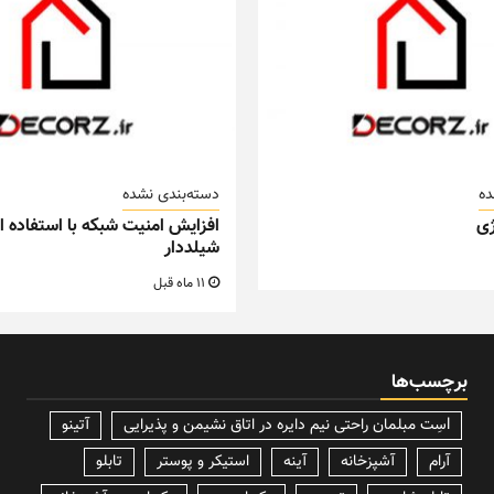
ده
دسته‌بندی نشده
ی
افزایش امنیت شبکه با استفاده از
شیلددار
11 ماه قبل
برچسب‌ها
lسِت مبلمان راحتی نیم دایره در اتاق نشیمن و پذیرایی
آتینو
آرام
آشپزخانه
آینه
استیکر و پوستر
تابلو