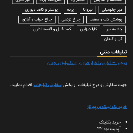
مجسمه و تندیس
مستر راد
ملزومات پرده
میز اداری
میز جلومبلی
نیروانا
پرده
پوستر و کاغذ دیواری
پوشش کف و سقف
چراغ تزئینی
چراغ خواب و آباژور
چشمه نور
کارا دیزاین
کمد فایل و قفسه اداری
گل و گلدان
تبلیغات متنی
دیجیزا – آخرین اخبار فناوری و تکنولوژی جهان
جهت سفارش و درج تبلیغات از بخش
سفارش تبلیغات
اقدام نمایید.
خرید بک لینک و رپورتاژ
خرید بکلینک
آپدیت نود 32