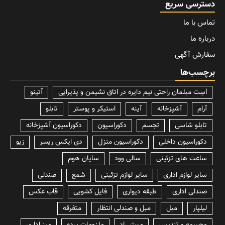
دسترسی سریع
تماس با ما
درباره ما
سفارش آگهی
برچسب‌ها
lسِت مبلمان راحتی نیم دایره در اتاق نشیمن و پذیرایی
آتینو
آرام
آشپزخانه
آینه
استیکر و پوستر
تابلو
تابلو شاسی
تجسم
دکوراسیون
دکوراسیون آشپزخانه
دکوراسیون داخلی
دکوراسیون منزل
دی ایکس ریسر
زیو
ساعت های تزئینی
سالی وود
سایان هوم
سایر لوازم اداری
سایر لوازم تزئینی
شمع
صندلی
صندلی اداری
طبقه دیواری
فایل کشویی
قاب عکس
لیلپار
مبل
مبل و صندلی انتظار
متفرقه