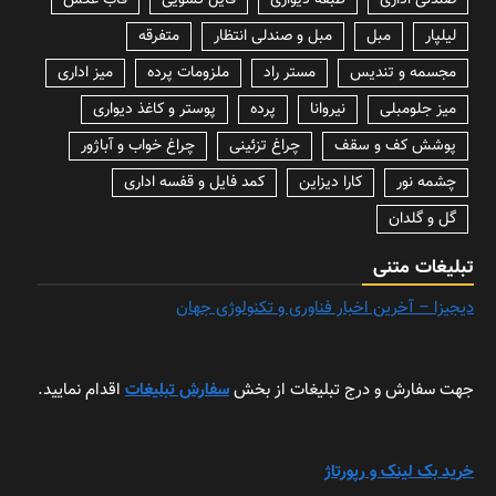
صندلی اداری
طبقه دیواری
فایل کشویی
قاب عکس
لیلپار
مبل
مبل و صندلی انتظار
متفرقه
مجسمه و تندیس
مستر راد
ملزومات پرده
میز اداری
میز جلومبلی
نیروانا
پرده
پوستر و کاغذ دیواری
پوشش کف و سقف
چراغ تزئینی
چراغ خواب و آباژور
چشمه نور
کارا دیزاین
کمد فایل و قفسه اداری
گل و گلدان
تبلیغات متنی
دیجیزا – آخرین اخبار فناوری و تکنولوژی جهان
جهت سفارش و درج تبلیغات از بخش
سفارش تبلیغات
اقدام نمایید.
خرید بک لینک و رپورتاژ