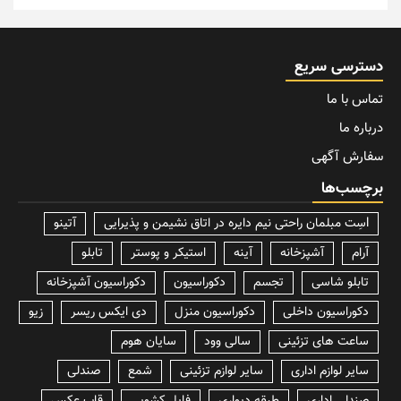
دسترسی سریع
تماس با ما
درباره ما
سفارش آگهی
برچسب‌ها
lسِت مبلمان راحتی نیم دایره در اتاق نشیمن و پذیرایی
آتینو
آرام
آشپزخانه
آینه
استیکر و پوستر
تابلو
تابلو شاسی
تجسم
دکوراسیون
دکوراسیون آشپزخانه
دکوراسیون داخلی
دکوراسیون منزل
دی ایکس ریسر
زیو
ساعت های تزئینی
سالی وود
سایان هوم
سایر لوازم اداری
سایر لوازم تزئینی
شمع
صندلی