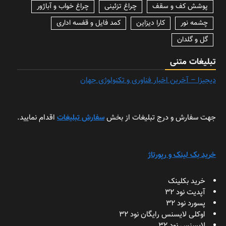
پوشش کف و سقف
چراغ تزئینی
چراغ خواب و آباژور
چشمه نور
کارا دیزاین
کمد فایل و قفسه اداری
گل و گلدان
تبلیغات متنی
دیجیزا – آخرین اخبار فناوری و تکنولوژی جهان
جهت سفارش و درج تبلیغات از بخش
سفارش تبلیغات
اقدام نمایید.
خرید بک لینک و رپورتاژ
خرید بکلینک
آپدیت نود 32
پسورد نود 32
اوکلی لایسنس رایگان نود 32
لایسنس نود 32