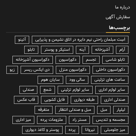
درباره ما
سفارش آگهی
برچسب‌ها
lسِت مبلمان راحتی نیم دایره در اتاق نشیمن و پذیرایی
آتینو
آرام
آشپزخانه
آینه
استیکر و پوستر
تابلو
تابلو شاسی
تجسم
دکوراسیون
دکوراسیون آشپزخانه
دکوراسیون داخلی
دکوراسیون منزل
دی ایکس ریسر
زیو
ساعت های تزئینی
سالی وود
سایان هوم
سایر لوازم اداری
سایر لوازم تزئینی
شمع
صندلی
صندلی اداری
طبقه دیواری
فایل کشویی
قاب عکس
لیلپار
مبل
مبل و صندلی انتظار
متفرقه
مجسمه و تندیس
مستر راد
ملزومات پرده
میز اداری
میز جلومبلی
نیروانا
پرده
پوستر و کاغذ دیواری