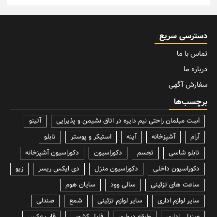
دسترسی سریع
تماس با ما
درباره ما
سفارش آگهی
برچسب‌ها
lسِت مبلمان راحتی نیم دایره در اتاق نشیمن و پذیرایی
آتینو
آرام
آشپزخانه
آینه
استیکر و پوستر
تابلو
تابلو شاسی
تجسم
دکوراسیون
دکوراسیون آشپزخانه
دکوراسیون داخلی
دکوراسیون منزل
دی ایکس ریسر
زیو
ساعت های تزئینی
سالی وود
سایان هوم
سایر لوازم اداری
سایر لوازم تزئینی
شمع
صندلی