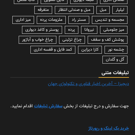
صندلی اداری
طبقه دیواری
فایل کشویی
قاب عکس
لیلپار
مبل
مبل و صندلی انتظار
متفرقه
مجسمه و تندیس
مستر راد
ملزومات پرده
میز اداری
میز جلومبلی
نیروانا
پرده
پوستر و کاغذ دیواری
پوشش کف و سقف
چراغ تزئینی
چراغ خواب و آباژور
چشمه نور
کارا دیزاین
کمد فایل و قفسه اداری
گل و گلدان
تبلیغات متنی
دیجیزا – آخرین اخبار فناوری و تکنولوژی جهان
جهت سفارش و درج تبلیغات از بخش
سفارش تبلیغات
اقدام نمایید.
خرید بک لینک و رپورتاژ