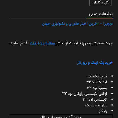
گل و گلدان
تبلیغات متنی
دیجیزا – آخرین اخبار فناوری و تکنولوژی جهان
جهت سفارش و درج تبلیغات از بخش
سفارش تبلیغات
اقدام نمایید.
خرید بک لینک و رپورتاژ
خرید بکلینک
آپدیت نود 32
پسورد نود 32
اوکلی لایسنس رایگان نود 32
لایسنس نود 32
سئو وب سایت
رایگان
خرید آنتی ویروس اورجینال