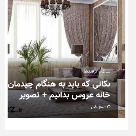
نکات و ترفندها
ب
نکاتی که باید به هنگام چیدمان
خانه عروس بدانیم + تصویر
6 سال قبل