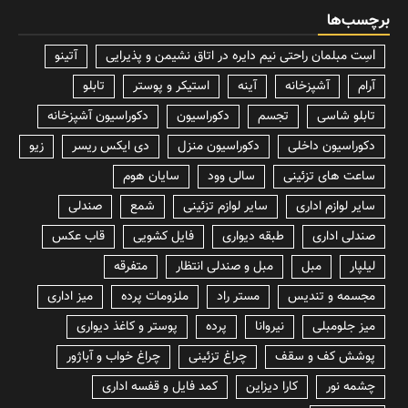
برچسب‌ها
lسِت مبلمان راحتی نیم دایره در اتاق نشیمن و پذیرایی
آتینو
آرام
آشپزخانه
آینه
استیکر و پوستر
تابلو
تابلو شاسی
تجسم
دکوراسیون
دکوراسیون آشپزخانه
دکوراسیون داخلی
دکوراسیون منزل
دی ایکس ریسر
زیو
ساعت های تزئینی
سالی وود
سایان هوم
سایر لوازم اداری
سایر لوازم تزئینی
شمع
صندلی
صندلی اداری
طبقه دیواری
فایل کشویی
قاب عکس
لیلپار
مبل
مبل و صندلی انتظار
متفرقه
مجسمه و تندیس
مستر راد
ملزومات پرده
میز اداری
میز جلومبلی
نیروانا
پرده
پوستر و کاغذ دیواری
پوشش کف و سقف
چراغ تزئینی
چراغ خواب و آباژور
چشمه نور
کارا دیزاین
کمد فایل و قفسه اداری