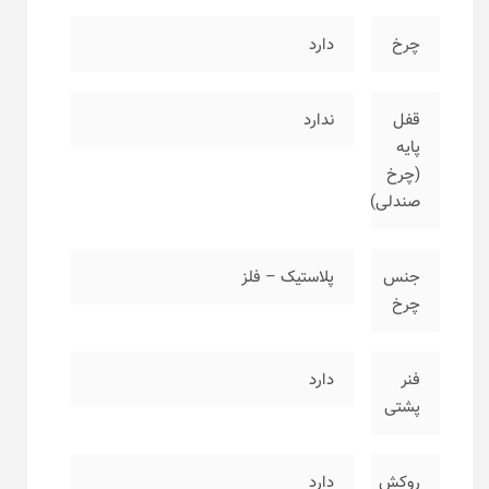
چرخ
دارد
قفل
ندارد
پایه
(چرخ
صندلی)
جنس
پلاستیک – فلز
چرخ
فنر
دارد
پشتی
روکش
دارد