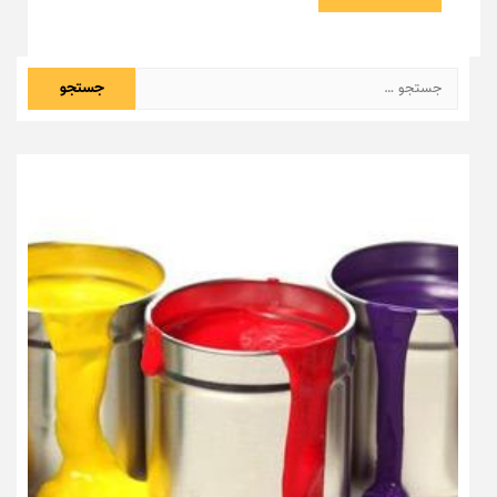
جستجو
برای: