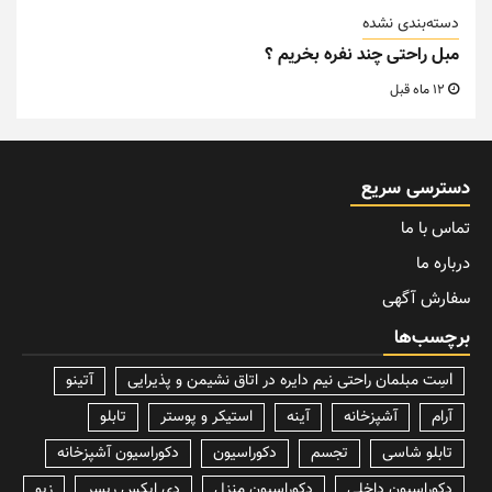
دسته‌بندی نشده
مبل راحتی چند نفره بخریم ؟
12 ماه قبل
دسترسی سریع
تماس با ما
درباره ما
سفارش آگهی
برچسب‌ها
lسِت مبلمان راحتی نیم دایره در اتاق نشیمن و پذیرایی
آتینو
آرام
آشپزخانه
آینه
استیکر و پوستر
تابلو
تابلو شاسی
تجسم
دکوراسیون
دکوراسیون آشپزخانه
دکوراسیون داخلی
دکوراسیون منزل
دی ایکس ریسر
زیو