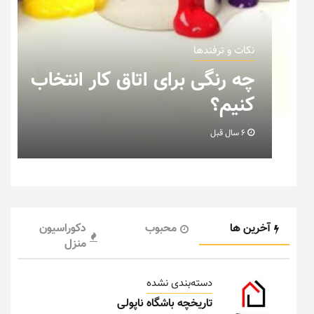
نکات و ترفندها
ب
نکاتی که باید به هنگام چیدمان
خانه عروس بدانیم + تصویر
6 سال قبل
آخرین ها
محبوب
دکوراسیون
منزل
دسته‌بندی نشده
تاریخچه باشگاه ناپولی