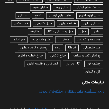
ساعت های تزئینی
سالی وود
سایان هوم
سایر لوازم اداری
سایر لوازم تزئینی
شمع
صندلی
صندلی اداری
طبقه دیواری
فایل کشویی
قاب عکس
لیلپار
مبل
مبل و صندلی انتظار
متفرقه
مجسمه و تندیس
مستر راد
ملزومات پرده
میز اداری
میز جلومبلی
نیروانا
پرده
پوستر و کاغذ دیواری
پوشش کف و سقف
چراغ تزئینی
چراغ خواب و آباژور
چشمه نور
کارا دیزاین
کمد فایل و قفسه اداری
گل و گلدان
تبلیغات متنی
دیجیزا – آخرین اخبار فناوری و تکنولوژی جهان