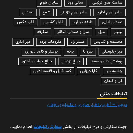
ساعت های تزئینی
سالی وود
سایان هوم
سایر لوازم اداری
سایر لوازم تزئینی
شمع
صندلی
صندلی اداری
طبقه دیواری
فایل کشویی
قاب عکس
لیلپار
مبل
مبل و صندلی انتظار
متفرقه
مجسمه و تندیس
مستر راد
ملزومات پرده
میز اداری
میز جلومبلی
نیروانا
پرده
پوستر و کاغذ دیواری
پوشش کف و سقف
چراغ تزئینی
چراغ خواب و آباژور
چشمه نور
کارا دیزاین
کمد فایل و قفسه اداری
گل و گلدان
تبلیغات متنی
دیجیزا – آخرین اخبار فناوری و تکنولوژی جهان
جهت سفارش و درج تبلیغات از بخش
سفارش تبلیغات
اقدام نمایید.