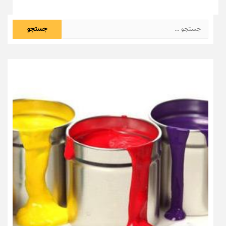
جستجو
برای: