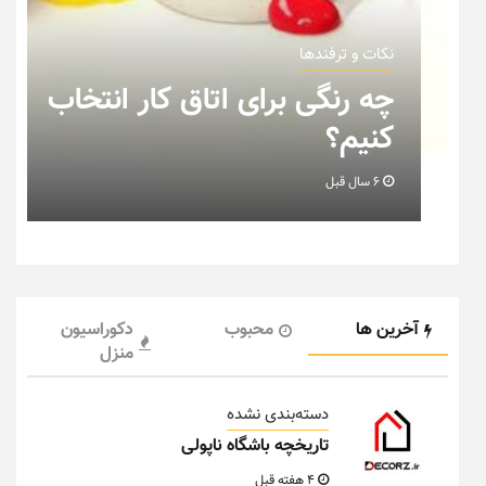
نکات و ترفندها
ب
نکاتی که باید به هنگام چیدمان
خانه عروس بدانیم + تصویر
6 سال قبل
آخرین ها
محبوب
دکوراسیون
منزل
دسته‌بندی نشده
تاریخچه باشگاه ناپولی
4 هفته قبل