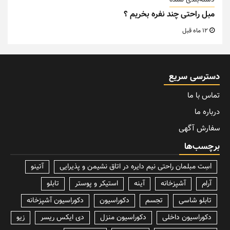
دسته‌بندی نشده
مبل راحتی چند نفره بخریم ؟
12 ماه قبل
دسترسی سریع
تماس با ما
درباره ما
سفارش آگهی
برچسب‌ها
lسِت مبلمان راحتی نیم دایره در اتاق نشیمن و پذیرایی
آتینو
آرام
آشپزخانه
آینه
استیکر و پوستر
تابلو
تابلو شاسی
تجسم
دکوراسیون
دکوراسیون آشپزخانه
دکوراسیون داخلی
دکوراسیون منزل
دی ایکس ریسر
زیو