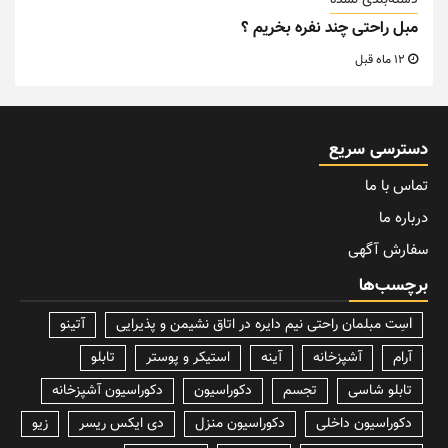
دسته‌بندی نشده
مبل راحتی چند نفره بخریم ؟
12 ماه قبل
دسترسی سریع
تماس با ما
درباره ما
سفارش آگهی
برچسب‌ها
lسِت مبلمان راحتی نیم دایره در اتاق نشیمن و پذیرایی
آتینو
آرام
آشپزخانه
آینه
استیکر و پوستر
تابلو
تابلو شاسی
تجسم
دکوراسیون
دکوراسیون آشپزخانه
دکوراسیون داخلی
دکوراسیون منزل
دی ایکس ریسر
زیو