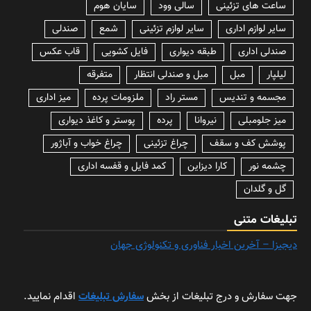
ساعت های تزئینی
سالی وود
سایان هوم
سایر لوازم اداری
سایر لوازم تزئینی
شمع
صندلی
صندلی اداری
طبقه دیواری
فایل کشویی
قاب عکس
لیلپار
مبل
مبل و صندلی انتظار
متفرقه
مجسمه و تندیس
مستر راد
ملزومات پرده
میز اداری
میز جلومبلی
نیروانا
پرده
پوستر و کاغذ دیواری
پوشش کف و سقف
چراغ تزئینی
چراغ خواب و آباژور
چشمه نور
کارا دیزاین
کمد فایل و قفسه اداری
گل و گلدان
تبلیغات متنی
دیجیزا – آخرین اخبار فناوری و تکنولوژی جهان
جهت سفارش و درج تبلیغات از بخش
سفارش تبلیغات
اقدام نمایید.