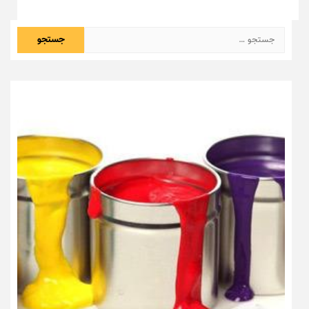
جستجو
برای: