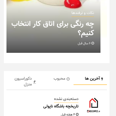
نکات و ترفندها
ب
نکاتی که باید به هنگام چیدمان
خانه عروس بدانیم + تصویر
6 سال قبل
آخرین ها
محبوب
دکوراسیون
منزل
دسته‌بندی نشده
تاریخچه باشگاه ناپولی
4 هفته قبل