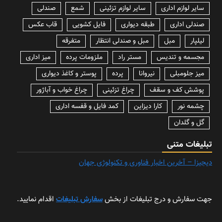
سایر لوازم اداری
سایر لوازم تزئینی
شمع
صندلی
صندلی اداری
طبقه دیواری
فایل کشویی
قاب عکس
لیلپار
مبل
مبل و صندلی انتظار
متفرقه
مجسمه و تندیس
مستر راد
ملزومات پرده
میز اداری
میز جلومبلی
نیروانا
پرده
پوستر و کاغذ دیواری
پوشش کف و سقف
چراغ تزئینی
چراغ خواب و آباژور
چشمه نور
کارا دیزاین
کمد فایل و قفسه اداری
گل و گلدان
تبلیغات متنی
دیجیزا – آخرین اخبار فناوری و تکنولوژی جهان
جهت سفارش و درج تبلیغات از بخش
سفارش تبلیغات
اقدام نمایید.