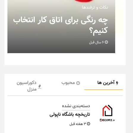
نکات و ترفندها
ب
نکاتی که باید به هنگام چیدمان
خانه عروس بدانیم + تصویر
6 سال قبل
آخرین ها
محبوب
دکوراسیون
منزل
دسته‌بندی نشده
تاریخچه باشگاه ناپولی
3 هفته قبل