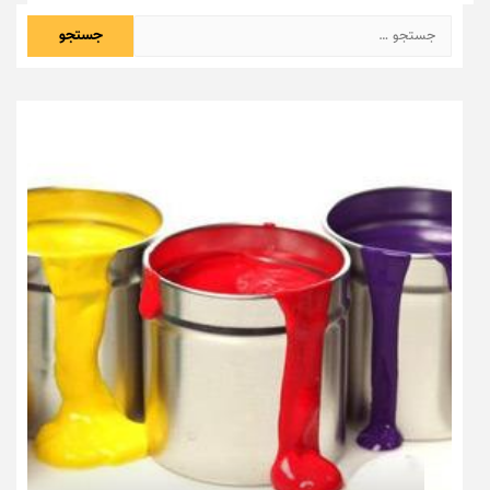
جستجو
برای: