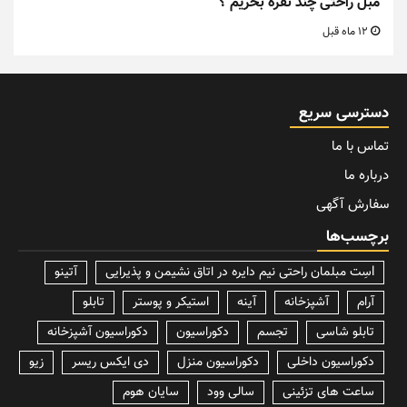
مبل راحتی چند نفره بخریم ؟
12 ماه قبل
دسترسی سریع
تماس با ما
درباره ما
سفارش آگهی
برچسب‌ها
lسِت مبلمان راحتی نیم دایره در اتاق نشیمن و پذیرایی
آتینو
آرام
آشپزخانه
آینه
استیکر و پوستر
تابلو
تابلو شاسی
تجسم
دکوراسیون
دکوراسیون آشپزخانه
دکوراسیون داخلی
دکوراسیون منزل
دی ایکس ریسر
زیو
ساعت های تزئینی
سالی وود
سایان هوم