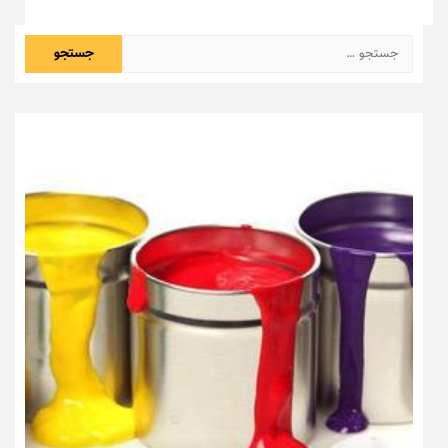
جستجو
برای: