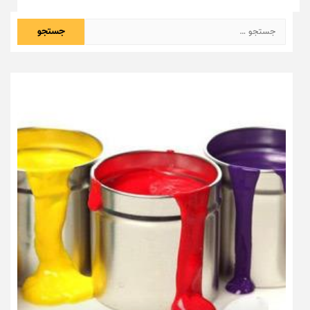
جستجو
برای: