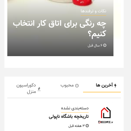
نکات و ترفندها
ب
نکاتی که باید به هنگام چیدمان
خانه عروس بدانیم + تصویر
6 سال قبل
آخرین ها
محبوب
دکوراسیون
منزل
دسته‌بندی نشده
تاریخچه باشگاه ناپولی
3 هفته قبل