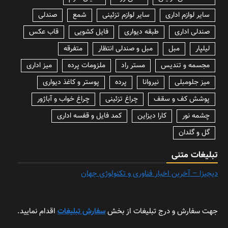
سایر لوازم اداری
سایر لوازم تزئینی
شمع
صندلی
صندلی اداری
طبقه دیواری
فایل کشویی
قاب عکس
لیلپار
مبل
مبل و صندلی انتظار
متفرقه
مجسمه و تندیس
مستر راد
ملزومات پرده
میز اداری
میز جلومبلی
نیروانا
پرده
پوستر و کاغذ دیواری
پوشش کف و سقف
چراغ تزئینی
چراغ خواب و آباژور
چشمه نور
کارا دیزاین
کمد فایل و قفسه اداری
گل و گلدان
تبلیغات متنی
دیجیزا – آخرین اخبار فناوری و تکنولوژی جهان
جهت سفارش و درج تبلیغات از بخش
سفارش تبلیغات
اقدام نمایید.