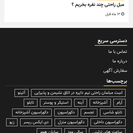
مبل راحتی چند نفره بخریم ؟
12 ماه قبل
دسترسی سریع
تماس با ما
درباره ما
سفارش آگهی
برچسب‌ها
lسِت مبلمان راحتی نیم دایره در اتاق نشیمن و پذیرایی
آتینو
آرام
آشپزخانه
آینه
استیکر و پوستر
تابلو
تابلو شاسی
تجسم
دکوراسیون
دکوراسیون آشپزخانه
دکوراسیون داخلی
دکوراسیون منزل
دی ایکس ریسر
زیو
ساعت های تزئینی
سالی وود
سایان هوم