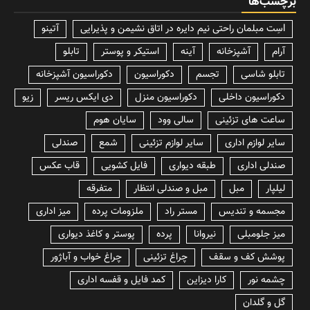
برچسب‌ها
lسِت مبلمان راحتی نیم دایره در اتاق نشیمن و پذیرایی
آتینو
آرام
آشپزخانه
آینه
استیکر و پوستر
تابلو
تابلو شاسی
تجسم
دکوراسیون
دکوراسیون آشپزخانه
دکوراسیون داخلی
دکوراسیون منزل
دی ایکس ریسر
زیو
ساعت های تزئینی
سالی وود
سایان هوم
سایر لوازم اداری
سایر لوازم تزئینی
شمع
صندلی
صندلی اداری
طبقه دیواری
فایل کشویی
قاب عکس
لیلپار
مبل
مبل و صندلی انتظار
متفرقه
مجسمه و تندیس
مستر راد
ملزومات پرده
میز اداری
میز جلومبلی
نیروانا
پرده
پوستر و کاغذ دیواری
پوشش کف و سقف
چراغ تزئینی
چراغ خواب و آباژور
چشمه نور
کارا دیزاین
کمد فایل و قفسه اداری
گل و گلدان