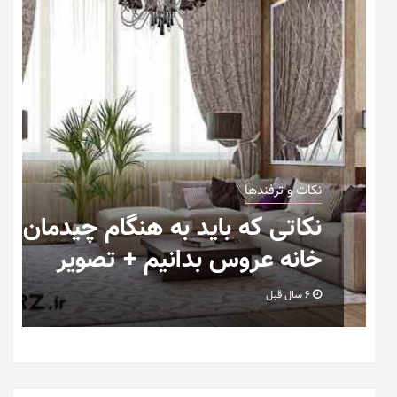
نکات و ترفندها
ب
نکاتی که باید به هنگام چیدمان
خانه عروس بدانیم + تصویر
6 سال قبل