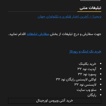
تبلیغات متنی
دیجیزا – آخرین اخبار فناوری و تکنولوژی جهان
جهت سفارش و درج تبلیغات از بخش
سفارش تبلیغات
اقدام نمایید.
خرید بک لینک و رپورتاژ
خرید بکلینک
آپدیت نود 32
پسورد نود 32
اوکلی لایسنس رایگان نود 32
لایسنس نود 32
سئو وب سایت
رایگان
خرید آنتی ویروس اورجینال