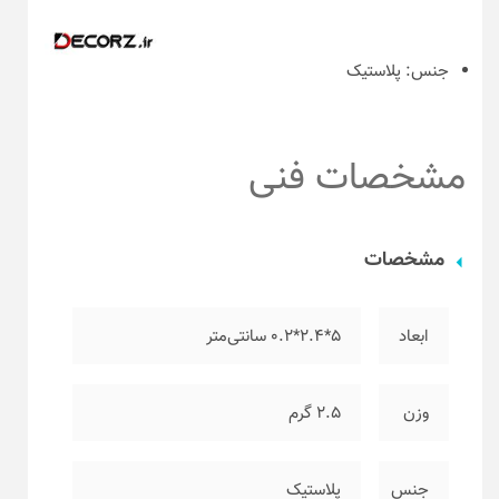
جنس:
پلاستیک
مشخصات فنی
مشخصات
ابعاد
۵*۲.۴*۰.۲ سانتی‌متر
وزن
۲.۵ گرم
جنس
پلاستیک