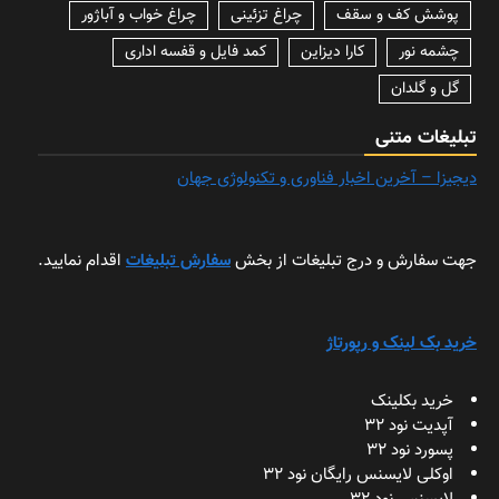
پوشش کف و سقف
چراغ تزئینی
چراغ خواب و آباژور
چشمه نور
کارا دیزاین
کمد فایل و قفسه اداری
گل و گلدان
تبلیغات متنی
دیجیزا – آخرین اخبار فناوری و تکنولوژی جهان
جهت سفارش و درج تبلیغات از بخش
سفارش تبلیغات
اقدام نمایید.
خرید بک لینک و رپورتاژ
خرید بکلینک
آپدیت نود 32
پسورد نود 32
اوکلی لایسنس رایگان نود 32