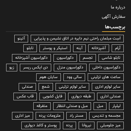
درباره ما
سفارش آگهی
برچسب‌ها
lسِت مبلمان راحتی نیم دایره در اتاق نشیمن و پذیرایی
آتینو
آرام
آشپزخانه
آینه
استیکر و پوستر
تابلو
تابلو شاسی
تجسم
دکوراسیون
دکوراسیون آشپزخانه
دکوراسیون داخلی
دکوراسیون منزل
دی ایکس ریسر
زیو
ساعت های تزئینی
سالی وود
سایان هوم
سایر لوازم اداری
سایر لوازم تزئینی
شمع
صندلی
صندلی اداری
طبقه دیواری
فایل کشویی
قاب عکس
لیلپار
مبل
مبل و صندلی انتظار
متفرقه
مجسمه و تندیس
مستر راد
ملزومات پرده
میز اداری
میز جلومبلی
نیروانا
پرده
پوستر و کاغذ دیواری