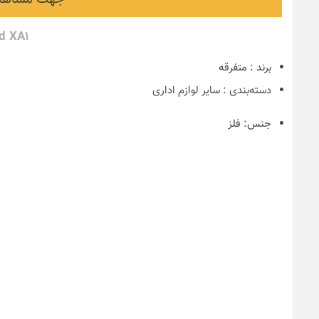
d XA1
برند
:
متفرقه
دسته‌بندی
:
سایر لوازم اداری
جنس:
فلز
نکات و ترفندها
دکوراسیون مدر
های ایرانی
6 سال قبل