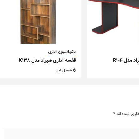
دکوراسیون اداری
 مدل R104
قفسه اداری هیراد مدل K138
5 سال قبل
اری شده‌اند
*