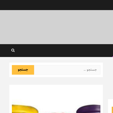
جستجو
برای: