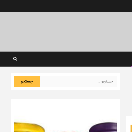
جستجو
برای: