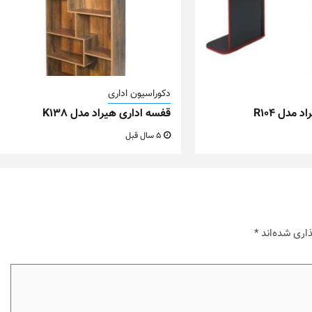
دکوراسیون اداری
 مدل R104
قفسه اداری هیراد مدل K138
5 سال قبل
اری شده‌اند
*