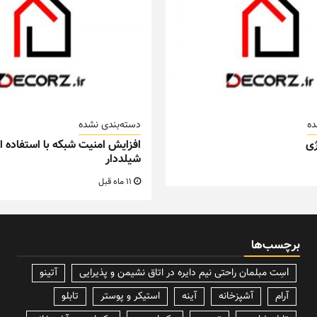
ده
دسته‌بندی نشده
ی
افزایش امنیت شبکه با استفاده از
شیلددار
11 ماه قبل
برچسب‌ها
lسِت مبلمان راحتی نیم دایره در اتاق نشیمن و پذیرایی
آتینو
آرام
آشپزخانه
آینه
استیکر و پوستر
تابلو