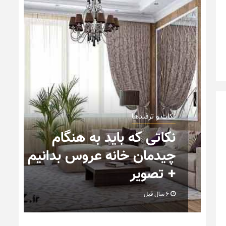
هنگام
نکات و ترفندها
س بدانیم
تصاویر جدید از خانه های
رویایی خاص و متفاوت
6 سال قبل