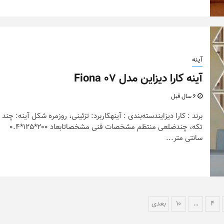
آینه
آینه کارا دیزاین مدل Fiona 07
6 سال قبل
برند : کارا دیزایندسته‌بندی : آینهکاربرد: تزئینی، روزمره شکل آینه: چند
تکه، چندضلعی منتظم مشخصات فنی مشخصاتابعاد 200*125*0.4
سانتی متر...
4
…
10
بعدی