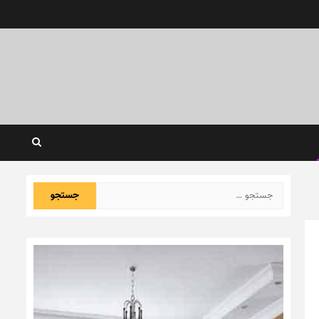
جستجو
برای: